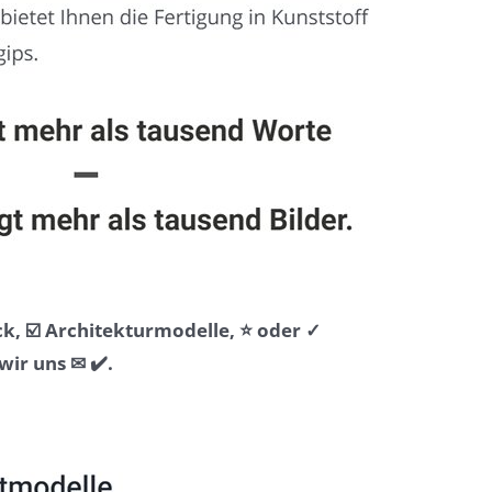
k, ☑️ Architekturmodelle, ⭐ oder ✓
ir uns ✉ ✔️.