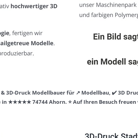
& 3D-Druck Modellbauer für ↗️ Modellbau, ✔️ 3D Druc
 in ★★★★★ 74744 Ahorn. ⭐ Auf Ihren Besuch freuen w