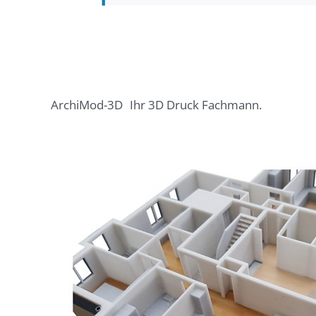
ArchiMod-3D
Ihr 3D Druck Fachmann.