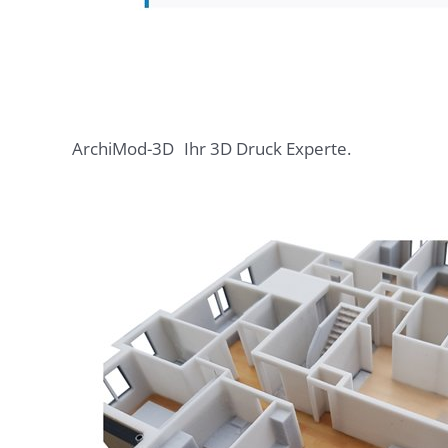
ArchiMod-3D
Ihr 3D Druck Experte.