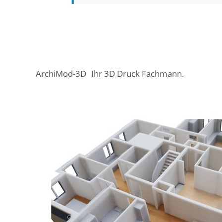
ArchiMod-3D
Ihr 3D Druck Fachmann.