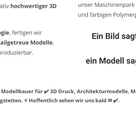
& Modellbauer für ✔️ 3D Druck, Architekturmodelle, 
etten. ⭐ Hoffentlich sehen wir uns bald ✉ ✔️.