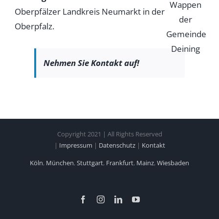
Oberpfälzer Landkreis Neumarkt in der
Oberpfalz.
Nehmen Sie Kontakt auf!
Copyright 2021 | All Rights Reserved
|
Impressum
|
Datenschutz
|
Kontakt
Köln
,
München
,
Stuttgart
,
Frankfurt
,
Mainz
,
Wiesbaden
Facebook
Instagram
LinkedIn
YouTube