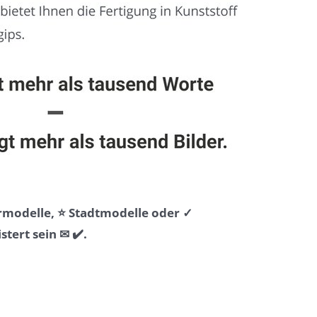
urmodelle, ⭐ Stadtmodelle oder ✓
ert sein ✉ ✔️.