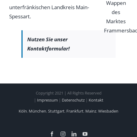
unterfränkischen Landkreis Main-
Spessart.
Nutzen Sie unser
Kontaktformular!
Copyright 2021 | All Rights Reserved
|
Impressum
|
Datenschutz
|
Kontakt
Köln
,
München
,
Stuttgart
,
Frankfurt
,
Mainz
,
Wiesbaden
Facebook
Instagram
LinkedIn
YouTube