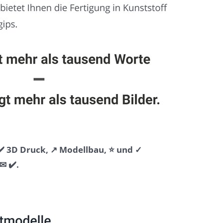
️ 3D Druck, ↗️ Modellbau, ⭐ und ✓
✉ ✔️.