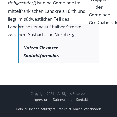
Hab
rschdorf
) ist eine Gemeinde im
ə
mittelfränkischen Landkreis Fürth und
liegt im südwestlichen Teil des
Landkreises etwa auf halber Strecke
zwischen Ansbach und Nürnberg.
Nutzen Sie unser
Kontaktformular.
Copyright 2021 | All Rights Reserved
|
Impressum
|
Datenschutz
|
Kontakt
Köln
,
München
,
Stuttgart
,
Frankfurt
,
Mainz
,
Wiesbaden