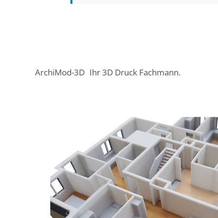
ArchiMod-3D
Ihr 3D Druck Fachmann.