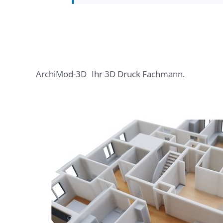
ArchiMod-3D
Ihr 3D Druck Fachmann.