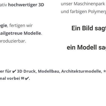
r für ✔️ 3D Druck, Modellbau, Architekturmodelle, 
l vorbei ✉ ✔️.