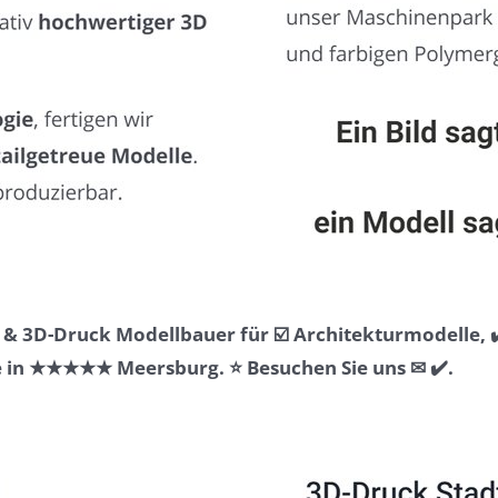
& 3D-Druck Modellbauer für ☑️ Architekturmodelle, ✔
 in ★★★★★ Meersburg. ⭐ Besuchen Sie uns ✉ ✔️.