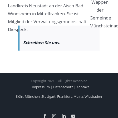
Landkreis Neustadt an der Aisch-Bad
Windsheim in Mittelfranken. Sie ist
Mitglied der Verwaltungsgemeinschaft
Diespeck.
Schreiben Sie uns.
Copyright 2021 | All Rights Reserved
|
Impressum
|
Datenschutz
|
Kontakt
Köln
,
München
,
Stuttgart
,
Frankfurt
,
Mainz
,
Wiesbaden
Facebook
Instagram
LinkedIn
YouTube