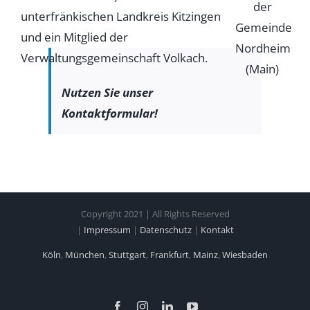
unterfränkischen Landkreis Kitzingen
und ein Mitglied der
Verwaltungsgemeinschaft Volkach.
Nutzen Sie unser
Kontaktformular!
Copyright 2021 | All Rights Reserved
|
Impressum
|
Datenschutz
|
Kontakt
Köln
,
München
,
Stuttgart
,
Frankfurt
,
Mainz
,
Wiesbaden
Facebook
Instagram
LinkedIn
YouTube