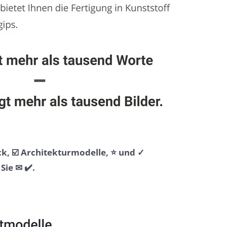
k, ☑️ Architekturmodelle, ⭐ und ✓
ie ✉ ✔️.