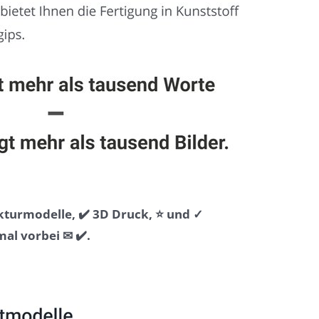
kturmodelle, ✔️ 3D Druck, ⭐ und ✓
l vorbei ✉ ✔️.