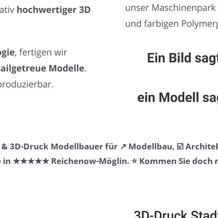
& 3D-Druck Modellbauer für ↗️ Modellbau, ☑️ Archite
e in ★★★★★ Reichenow-Möglin. ⭐ Kommen Sie doch ma