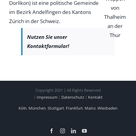
Dorlikon) ist eine politische Gemeinde
im Bezirk Andelfingen des Kantons
Zürich in der Schweiz.
Nutzen Sie unser
Kontaktformular!
Copyright 2021 | All Rights Reserved
|
Impressum
|
Datenschutz
|
Kontakt
Köln
,
München
,
Stuttgart
,
Frankfurt
,
Mainz
,
Wiesbaden
Facebook
Instagram
LinkedIn
YouTube