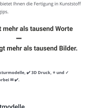
kturmodelle, ✔️ 3D Druck, ⭐ und ✓
bei ✉ ✔️.