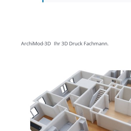
ArchiMod-3D
Ihr 3D Druck Fachmann.