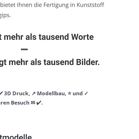
️ 3D Druck, ↗️ Modellbau, ⭐ und ✓
ren Besuch ✉ ✔️.