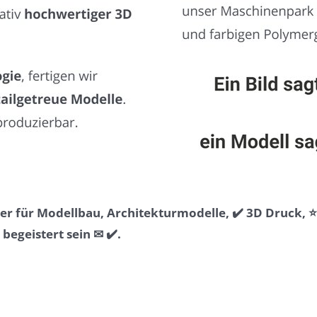
r für Modellbau, Architekturmodelle, ✔️ 3D Druck, 
egeistert sein ✉ ✔️.