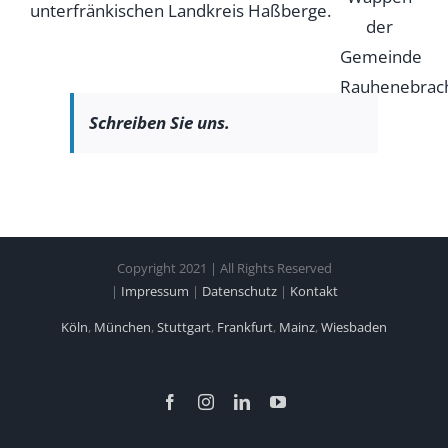
unterfränkischen Landkreis Haßberge.
Schreiben Sie uns.
Copyright 2021 | All Rights Reserved
|
Impressum
|
Datenschutz
|
Kontakt
Köln
,
München
,
Stuttgart
,
Frankfurt
,
Mainz
,
Wiesbaden
Facebook
Instagram
LinkedIn
YouTube