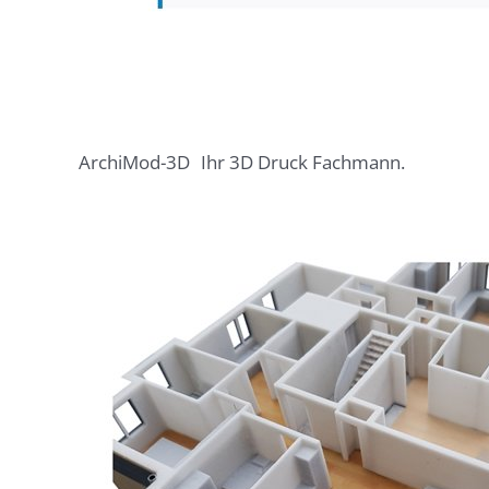
ArchiMod-3D
Ihr 3D Druck Fachmann.